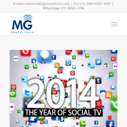
E-mail:
contato@mgconsultoria.com
|
Tel: (11) 3266-5122
/ 5121
|
WhatsApp: (11) 98181-2736