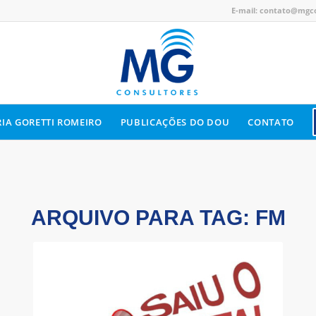
E-mail:
contato@mgco
IA GORETTI ROMEIRO
PUBLICAÇÕES DO DOU
CONTATO
ARQUIVO PARA TAG:
FM