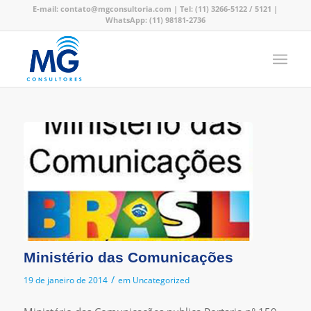
E-mail:
contato@mgconsultoria.com
|
Tel: (11) 3266-5122
/ 5121
|
WhatsApp: (11) 98181-2736
Ministério das Comunicações
/
19 de janeiro de 2014
em
Uncategorized