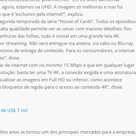
e, agora, estamos na UHD. A imagem só melhorou e isso foi
e é ‘exclusivo pela internet'”, explica.
segunda temporada da série “House of Cards”. Todos os episódios
alta qualidade permite ver as cenas com maiores detalhes: fios
ranhuras das folhas, tudo é visível em uma grande tela 4K.
r streaming. Não será entregue via antena, via cabo ou Blu-ray.
nismo de entrega de conteúdo. Para os consumidores, a internet
o”, disse.
ão de internet com no mínimo 15 Mbps e que em qualquer lugar
solução: basta ter uma TV 4K, a conexão exigida e uma assinatura
ualizar as imagens em Full HD ou inferior, como acontece
 bloqueios de região para o acesso ao conteúdo 4K”, disse.
r de US$ 7 mil
dois anos se tornou um dos principais mercados para a empresa,