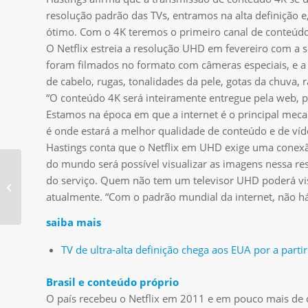
resolução padrão das TVs, entramos na alta definição 
ótimo. Com o 4K teremos o primeiro canal de conteúdo qu
O Netflix estreia a resolução UHD em fevereiro com a 
foram filmados no formato com câmeras especiais, e a 
de cabelo, rugas, tonalidades da pele, gotas da chuva, 
“O conteúdo 4K será inteiramente entregue pela web, po
Estamos na época em que a internet é o principal meca
é onde estará a melhor qualidade de conteúdo e de víde
Hastings conta que o Netflix em UHD exige uma conex
do mundo será possível visualizar as imagens nessa re
Tablets e smartphones
do serviço. Quem não tem um televisor UHD poderá vis
viram segunda tela de
atualmente. “Com o padrão mundial da internet, não há
TV
saiba mais
TV de ultra-alta definição chega aos EUA por a parti
Brasil
e conteúdo próprio
O país recebeu o Netflix em 2011 e em pouco mais de 