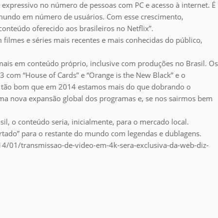
 expressivo no número de pessoas com PC e acesso à internet. É
mundo em número de usuários. Com esse crescimento,
nteúdo oferecido aos brasileiros no Netflix”.
filmes e séries mais recentes e mais conhecidas do público,
a mais em conteúdo próprio, inclusive com produções no Brasil. Os
13 com “House of Cards” e “Orange is the New Black” e o
“Foi tão bom que em 2014 estamos mais do que dobrando o
uma nova expansão global dos programas e, se nos sairmos bem
il, o conteúdo seria, inicialmente, para o mercado local.
ortado” para o restante do mundo com legendas e dublagens.
014/01/transmissao-de-video-em-4k-sera-exclusiva-da-web-diz-