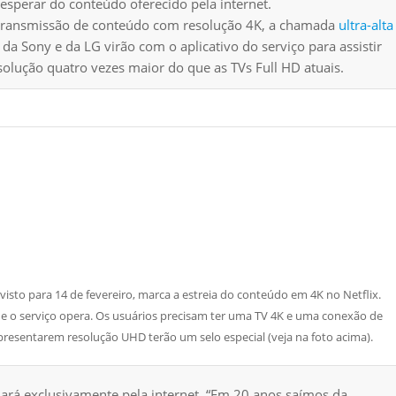
perar do conteúdo oferecido pela internet.
a transmissão de conteúdo com resolução 4K, a chamada
ultra-alta
K da Sony e da LG virão com o aplicativo do serviço para assistir
esolução quatro vezes maior do que as TVs Full HD atuais.
sto para 14 de fevereiro, marca a estreia do conteúdo em 4K no Netflix.
ue o serviço opera. Os usuários precisam ter uma TV 4K e uma conexão de
presentarem resolução UHD terão um selo especial (veja na foto acima).
ará exclusivamente pela internet. “Em 20 anos saímos da